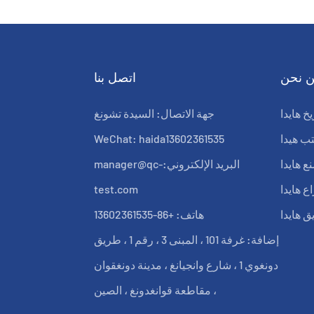
 نحن
اتصل بنا
يخ هايدا
جهة الاتصال: السيدة تشونغ
ب هيدا
WeChat: haida13602361535
 هايدا
البريد الإلكتروني:
manager@qc-
ع هايدا
test.com
ق هايدا
هاتف: +86-13602361535
إضافة: غرفة 101 ، المبنى 3 ، رقم 1 ، طريق
دونغوي 1 ، شارع وانجيانغ ، مدينة دونغقوان
، مقاطعة قوانغدونغ ، الصين