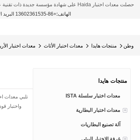
حصلت معدات اختبار Haida على شهادة مؤسسة جديدة ذات تقنية عالية في عام 2019
الهاتف
:
+86-13602361535 البريد الإلكتروني:
وطن
منتجات هايدا
معدات اختبار الأثاث
معدات اختبار الأري
منتجات هايدا
معدات اختبار سلسلة ISTA
واختبار قوة
+
معدات اختبار البطارية
آلة تصنيع البطاريات
نظام اختبار حزمة بطارية EV
+
غرفة الاختبار البيئي
نظام اختبار سلامة بطارية EV